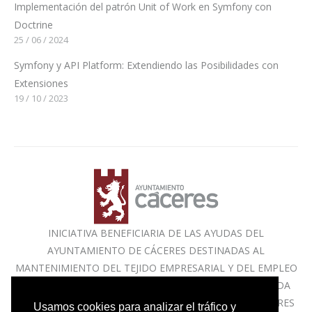
Implementación del patrón Unit of Work en Symfony con
Doctrine
25 / 06 / 2024
Symfony y API Platform: Extendiendo las Posibilidades con
Extensiones
19 / 10 / 2023
INICIATIVA BENEFICIARIA DE LAS AYUDAS DEL
AYUNTAMIENTO DE CÁCERES DESTINADAS AL
MANTENIMIENTO DEL TEJIDO EMPRESARIAL Y DEL EMPLEO
DERIVADAS DE LA SITUACIÓN ECONÓMICA OCASIONADA
POR EL COVID-19 EN EL TÉRMINO MUNICIPAL DE CÁCERES
Usamos cookies para analizar el tráfico y