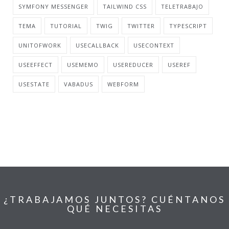
SYMFONY MESSENGER
TAILWIND CSS
TELETRABAJO
TEMA
TUTORIAL
TWIG
TWITTER
TYPESCRIPT
UNITOFWORK
USECALLBACK
USECONTEXT
USEEFFECT
USEMEMO
USEREDUCER
USEREF
USESTATE
VABADUS
WEBFORM
¿TRABAJAMOS JUNTOS? CUÉNTANOS
QUÉ NECESITAS