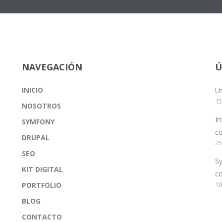
NAVEGACIÓN
Ú
INICIO
Us
15
NOSOTROS
Im
SYMFONY
co
DRUPAL
25
SEO
Sy
KIT DIGITAL
c
19
PORTFOLIO
BLOG
CONTACTO